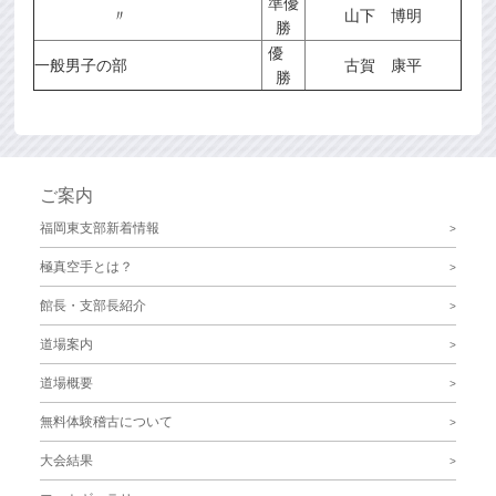
準優
〃
山下 博明
勝
優
一般男子の部
古賀 康平
勝
ご案内
福岡東支部新着情報
極真空手とは？
館長・支部長紹介
道場案内
道場概要
無料体験稽古について
大会結果