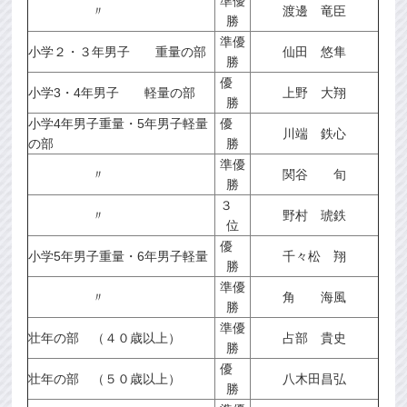
準優
〃
渡邊 竜臣
勝
準優
小学２・３年男子 重量の部
仙田 悠隼
勝
優
小学3・4年男子 軽量の部
上野 大翔
勝
小学4年男子重量・5年男子軽量
優
川端 鉄心
の部
勝
準優
〃
関谷 旬
勝
３
〃
野村 琥鉄
位
優
小学5年男子重量・6年男子軽量
千々松 翔
勝
準優
〃
角 海風
勝
準優
壮年の部 （４０歳以上）
占部 貴史
勝
優
壮年の部 （５０歳以上）
八木田昌弘
勝