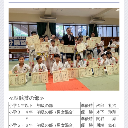
≪型競技の部≫
小学１年以下 初級の部
準優勝
占部 礼治
小学３・４年 初級の部（男女混合）
優 勝
木下 玲翔
〃
準優勝
関谷 結
小学５・６年 初級の部（男女混合）
優 勝
川端 鉄心