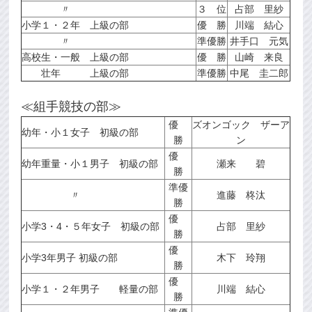
〃
３ 位
占部 里紗
小学１・２年 上級の部
優 勝
川端 結心
〃
準優勝
井手口 元気
高校生・一般 上級の部
優 勝
山崎 来良
壮年 上級の部
準優勝
中尾 圭二郎
≪組手競技の部≫
優
ズオンゴック ザーア
幼年・小１女子 初級の部
勝
ン
優
幼年重量・小１男子 初級の部
瀬来 碧
勝
準優
〃
進藤 柊汰
勝
優
小学3・4・５年女子 初級の部
占部 里紗
勝
優
小学3年男子 初級の部
木下 玲翔
勝
優
小学１・２年男子 軽量の部
川端 結心
勝