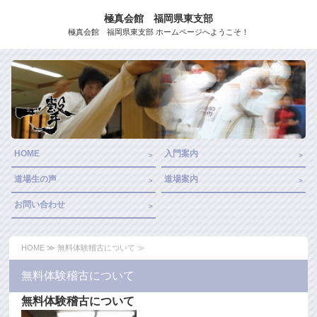
極真会館 福岡県東支部
極真会館 福岡県東支部 ホームページへようこそ！
HOME
入門案内
道場生の声
道場案内
お問い合わせ
HOME
≫ 無料体験稽古について ≫
無料体験稽古について
無料体験稽古について