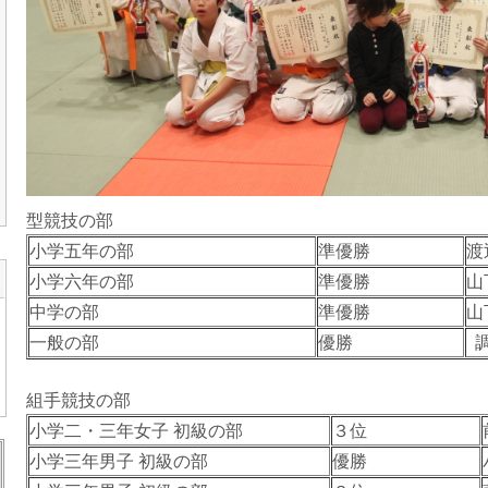
型競技の部
小学五年の部
準優勝
渡
小学六年の部
準優勝
山
中学の部
準優勝
山
一般の部
優勝
組手競技の部
小学二・三年女子 初級の部
３位
小学三年男子 初級の部
優勝