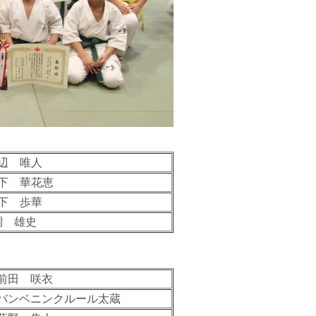
辺 唯人
下 華花恵
下 歩華
調 雄史
前田 咲衣
バンベニンクルール太蔵