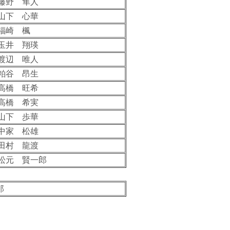
藤野 隼人
山下 心華
福崎 楓
玉井 翔瑛
渡辺 唯人
粕谷 昂生
高橋 旺希
高橋 希実
山下 歩華
中家 松雄
田村 龍渡
松元 賢一郎
郎