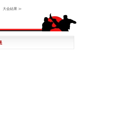
 大会結果 ≫
果