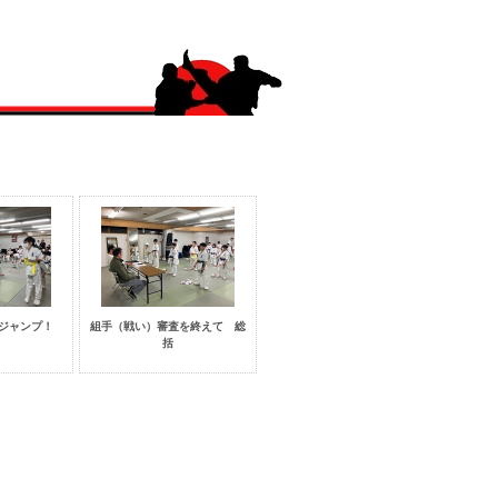
.ジャンプ！
組手（戦い）審査を終えて 総
括