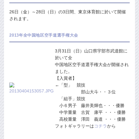
26日（金）～28日（日）の3日間、東京体育館に於いて開催
されます。
2013年全中国地区空手道選手権大会
3月31日（日）山口県宇部市武道館に
於いて全
中国地区空手道選手権大会が開催され
ました。
【入賞者】
←「型」 競技
部山大斗・・３位
「組手」競技
小６男子 藤井美輝也・・・優勝
中学重量 古賀 康平 ・・・優勝
高校重量 澤田 義道 ・・・優勝
フォトギャラリーは
コチラ
から