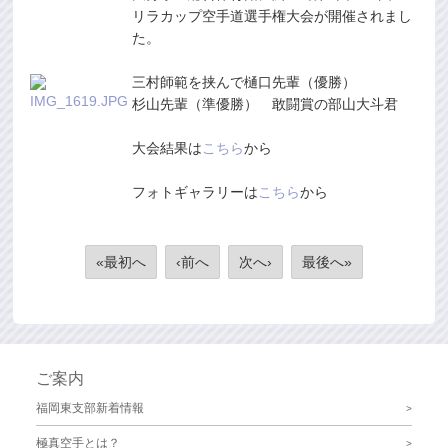
リラカップ空手道選手権大会が開催されまし
た。
三村師範を挟んで樋口先輩（優勝）
杉山先輩（準優勝） 敢闘賞の部山大斗君
大会結果は
こちら
から
フォトギャラリーは
こちら
から
«最初へ
‹前へ
次へ›
最後へ»
ご案内
福岡東支部新着情報
極真空手とは？