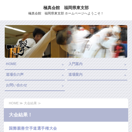
極真会館 福岡県東支部
極真会館 福岡県東支部 ホームページへようこそ！
HOME
入門案内
道場生の声
道場案内
お問い合わせ
HOME
≫ 大会結果 ≫
大会結果！
国際親善空手道選手権大会