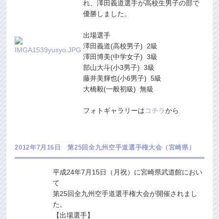
れ、澤田義道選手が高校生男子の部で
優勝しました。
出場選手
澤田義道(高校男子) 2級
澤田博美(中学女子) 3級
部山大斗(小3男子) 3級
藤井美輝也(小6男子) 5級
大橋毅(一般初級) 無級
フォトギャラリーは
コチラ
から
2012年7月16日 第25回全九州空手道選手権大会（宮崎県）
平成24年7月15日（月祝）に宮崎県武道館におい
て
第25回全九州空手道選手権大会が開催されまし
た。
【出場選手】