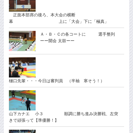
正面本部席の後ろ、本大会の横断
幕 上に「大会」下に「極真」
Ａ・Ｂ・Ｃの各コートに 選手整列
ーー開会 太鼓ーー
樋口先輩・・・今日は審判員 （半袖 寒そう！）
山下カナエ 小３ 順調に勝ち進み決勝戦、左突
きで頑張って【準優勝！】