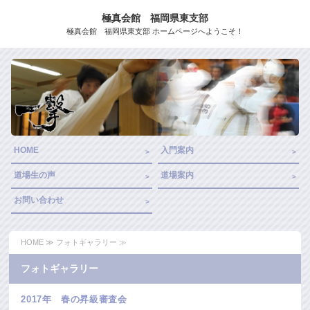
極真会館 福岡県東支部
極真会館 福岡県東支部 ホームページへようこそ！
HOME
入門案内
道場生の声
道場案内
お問い合わせ
HOME
≫ フォトギャラリー ≫
フォトギャラリー
2017年 春の昇級審査会