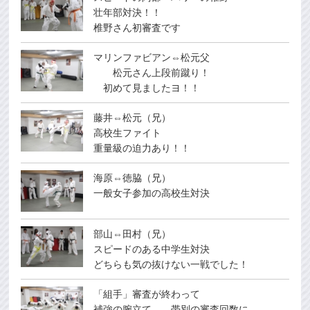
壮年部対決！！
椎野さん初審査です
マリンファビアン⇔松元父
松元さん上段前蹴り！
初めて見ましたヨ！！
藤井⇔松元（兄）
高校生ファイト
重量級の迫力あり！！
海原⇔徳脇（兄）
一般女子参加の高校生対決
部山⇔田村（兄）
スピードのある中学生対決
どちらも気の抜けない一戦でした！
「組手」審査が終わって
補強の腕立て 帯別の審査回数に