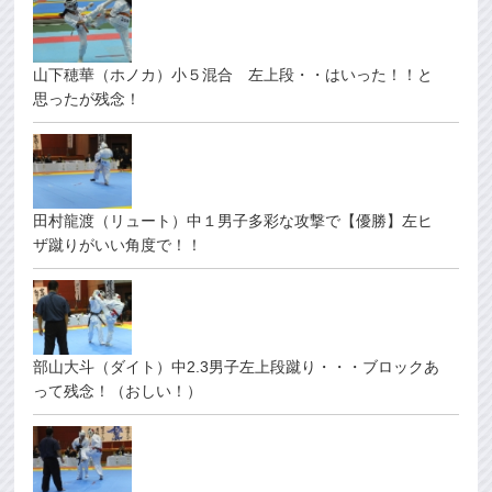
山下穂華（ホノカ）小５混合 左上段・・はいった！！と
思ったが残念！
田村龍渡（リュート）中１男子多彩な攻撃で【優勝】左ヒ
ザ蹴りがいい角度で！！
部山大斗（ダイト）中2.3男子左上段蹴り・・・ブロックあ
って残念！（おしい！）