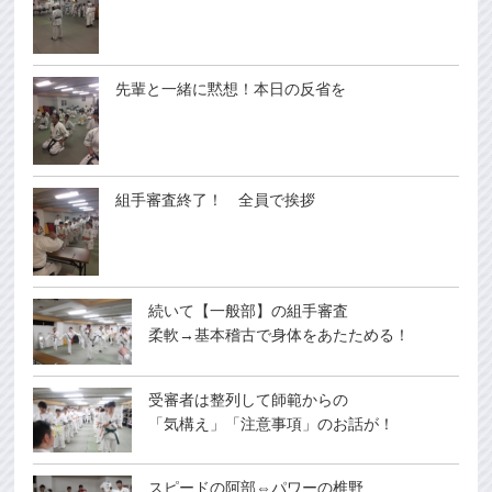
先輩と一緒に黙想！本日の反省を
組手審査終了！ 全員で挨拶
続いて【一般部】の組手審査
柔軟→基本稽古で身体をあたためる！
受審者は整列して師範からの
「気構え」「注意事項」のお話が！
スピードの阿部⇔パワーの椎野