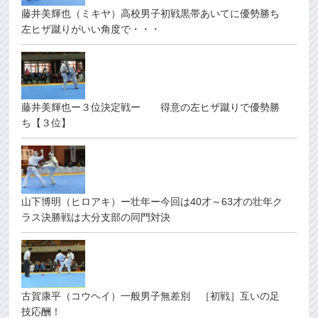
藤井美輝也（ミキヤ）高校男子初戦黒帯あいてに優勢勝ち
左ヒザ蹴りがいい角度で・・・
藤井美輝也ー３位決定戦ー 得意の左ヒザ蹴りで優勢勝
ち【３位】
山下博明（ヒロアキ）ー壮年ー今回は40才～63才の壮年ク
ラス決勝戦は大分支部の同門対決
古賀康平（コウヘイ）一般男子無差別 ［初戦］互いの足
技応酬！