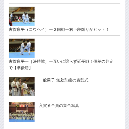
古賀康平（コウヘイ）ー２回戦ー右下段蹴りがヒット！
古賀康平ー［決勝戦］ー互いに譲らず延長戦！僅差の判定
で【準優勝】
一般男子 無差別級の表彰式
入賞者全員の集合写真