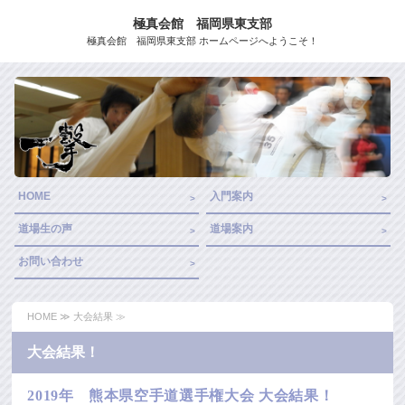
極真会館 福岡県東支部
極真会館 福岡県東支部 ホームページへようこそ！
HOME
入門案内
道場生の声
道場案内
お問い合わせ
HOME
≫ 大会結果 ≫
大会結果！
2019年 熊本県空手道選手権大会 大会結果！