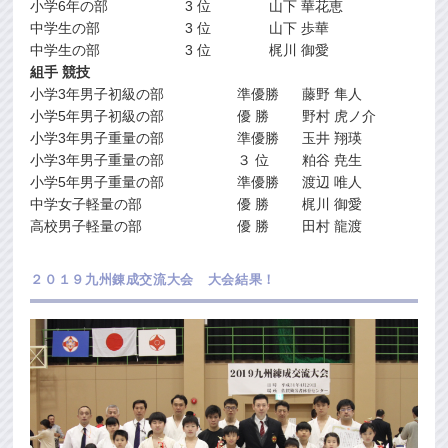
小学6年の部
3 位
山下 華花恵
中学生の部
3 位
山下 歩華
中学生の部
3 位
梶川 御愛
組手 競技
小学3年男子初級の部
準優勝
藤野 隼人
小学5年男子初級の部
優 勝
野村 虎ノ介
小学3年男子重量の部
準優勝
玉井 翔瑛
小学3年男子重量の部
３ 位
粕谷 尭生
小学5年男子重量の部
準優勝
渡辺 唯人
中学女子軽量の部
優 勝
梶川 御愛
高校男子軽量の部
優 勝
田村 龍渡
２０１９九州錬成交流大会 大会結果！