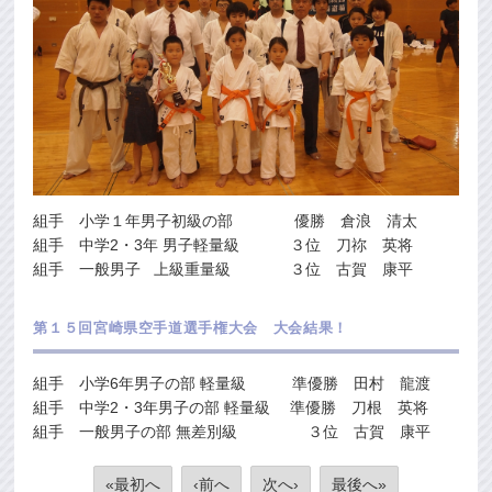
組手 小学１年男子初級の部 優勝 倉浪 清太
組手 中学2・3年 男子軽量級 ３位 刀祢 英将
組手 一般男子 上級重量級 ３位 古賀 康平
第１５回宮崎県空手道選手権大会 大会結果！
組手 小学6年男子の部 軽量級 準優勝 田村 龍渡
組手 中学2・3年男子の部 軽量級 準優勝 刀根 英将
組手 一般男子の部 無差別級 ３位 古賀 康平
«最初へ
‹前へ
次へ›
最後へ»