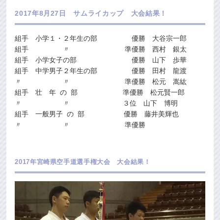
2017年8月27日 サムライカップ 大会結果！
組手 小学１・２年生の部 優勝 大谷宗一郎
組手 〃 準優勝 西村 銀太
組手 小学女子の部 優勝 山下 歩華
組手 中学男子２年生の部 優勝 田村 龍渡
〃 〃 準優勝 松元 嵩紘
組手 壮 年 の 部 準優勝 松元賢一郎
〃 〃 ３位 山下 博明
組手 一般男子 の 部 優勝 藤井美輝也
〃 〃 準優勝
2017年宮崎県空手道選手権大会 大会結果！