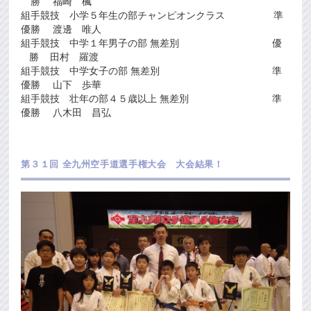
勝 福崎 楓
組手競技 小学５年生の部チャンピオンクラス 準
優勝 渡邊 唯人
組手競技 中学１年男子の部 無差別 優
勝 田村 羅渡
組手競技 中学女子の部 無差別 準
優勝 山下 歩華
組手競技 壮年の部４５歳以上 無差別 準
優勝 八木田 昌弘
第３１回 全九州空手道選手権大会 大会結果！