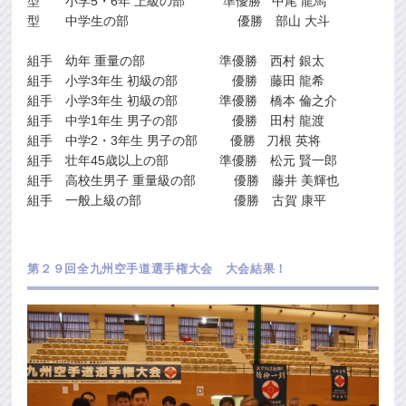
型 小学5・6年 上級の部 準優勝 中尾 龍馬
型 中学生の部 優勝 部山 大斗
組手 幼年 重量の部 準優勝 西村 銀太
組手 小学3年生 初級の部 優勝 藤田 龍希
組手 小学3年生 初級の部 準優勝 橋本 倫之介
組手 中学1年生 男子の部 優勝 田村 龍渡
組手 中学2・3年生 男子の部 優勝 刀根 英将
組手 壮年45歳以上の部 準優勝 松元 賢一郎
組手 高校生男子 重量級の部 優勝 藤井 美輝也
組手 一般上級の部 優勝 古賀 康平
第２９回全九州空手道選手権大会 大会結果！