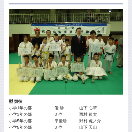
型 競技
小学1年の部
優 勝
山下 心華
小学3年の部
3 位
西村 銀太
小学5年の部
準優勝
野村 虎ノ介
小学5年の部
3 位
山下 天山