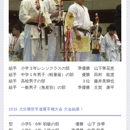
組手 小学３年レンジクラスの部 準優勝 山下華花恵
組手 中学１年男子（軽量級）の部 優勝 田村 龍渡
組手 高校男子の部 ３位 藤井美輝也
組手 一般男子（無差別）の部 準優勝 古賀 康平
2016 大分県空手道選手権大会 大会結果！
型 小学5・6年 初級の部 優勝 山下 歩華